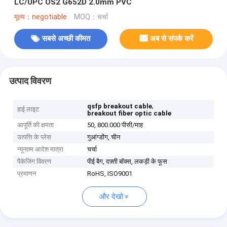
LC/UPC OS2 G652D 2.0mm PVC
मूल्य：negotiable
MOQ：चर्चा
सबसे अच्छी कीमत
अब से संपर्क करें
उत्पाद विवरण
,
qsfp breakout cable
हाई लाइट
breakout fiber optic cable
आपूर्ति की क्षमता
50, 800.000 पीसी/माह
उत्पत्ति के प्लेस
गुआंग्डोंग, चीन
न्यूनतम आदेश मात्रा
चर्चा
पैकेजिंग विवरण
पीई बैग, दफ़्ती बॉक्स, लकड़ी के फूस
प्रमाणन
RoHS, ISO9001
और देखो