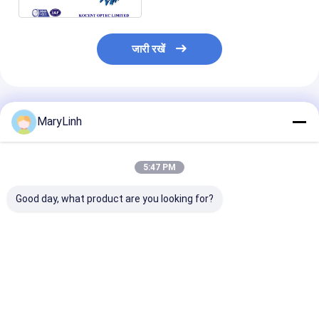
जारी रखें
अनुशंसित उत्पाद
MaryLinh
5:47 PM
Good day, what product are you looking for?
डेटा सेंटर के लिए 16 कोर
LC / APC 1U
1U 144कोर रैक मा
एमपीओ पैच केबल एलसी
144cores Optica
एमटीपी एमपीओ ऑप्ट
एफसी एसटी ऑप्टिकल
Fibra MPO MTP रैक
पैनल 144फाइबर ए
फाइबर कनेक्टर
माउंट पैच पैनल
डुप्लेक्स पोर्ट
सबसे अच्छी कीमत
सबसे अच्छी कीमत
सबसे अच्छी 