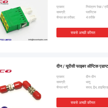
प्रकार:
नियंत्रण रेखा / एप
सामग्री:
प्लास्टिक
चैनल का तरीका:
4 तरीके
सबसे अच्छी कीमत
दीन / यूपीसी फाइबर ऑप्टिक एडा
प्रकार:
दीन-दीन
सामग्री:
धातु
चैनल मार्ग:
सरल, द्वैध, हाइब्रि
सबसे अच्छी कीमत