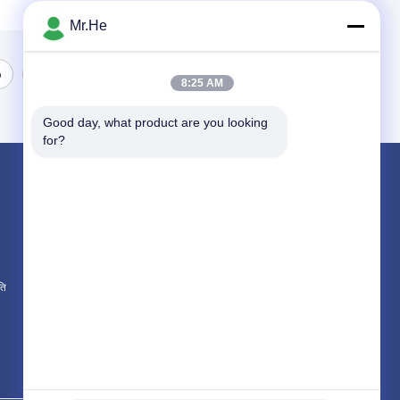
Mr.He
6
7
8:25 AM
Good day, what product are you looking 
for?
उत्पाद
Fiber Optic Splitter
Fiber Optic Patch Cord
Fiber Optic Fast Connector
ति
सभी श्रेणियाँ