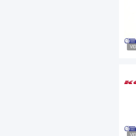
VI
VI