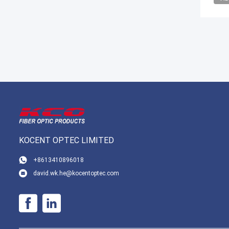
KOCENT OPTEC LIMITED
+8613410896018
david.wk.he@kocentoptec.com