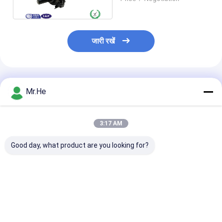
जारी रखें
अनुशंसित उत्पाद
Mr.He
3:17 AM
Good day, what product are you looking for?
पनरोक 12fo 24fo 48fo
ओडीवीए वाटरप्रूफ
FTTH Drop Ca
ऑप्टिकल फाइबर ब्याह संयुक्त
एफटीटीए-08ए एमपीओ
Fiber Optic Sp
संलग्नक बॉक्स
कनेक्टर एफटीटीए
Closure For 1x
मल्टीफंक्शन बॉक्स फाइबर
Splitter KCO-
ऑप्टिक स्प्लिट क्लोजर
3 inlet 3 outlet
सबसे अच्छी कीमत
सबसे अच्छी कीमत
सबसे अच्छी 