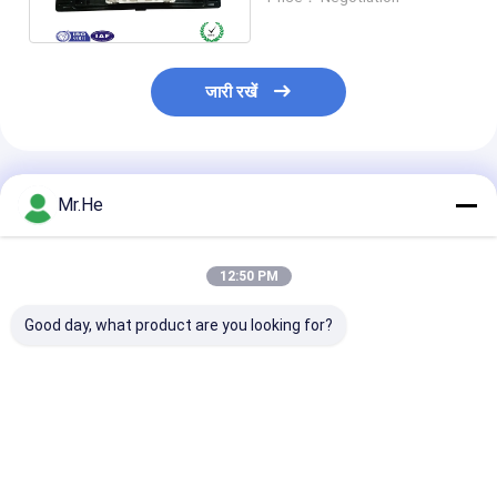
एफटीटीएच
जारी रखें
अनुशंसित उत्पाद
Mr.He
12:50 PM
Good day, what product are you looking for?
पनरोक 12fo 24fo 48fo
ओडीवीए वाटरप्रूफ
FTTH Drop Ca
ऑप्टिकल फाइबर ब्याह संयुक्त
एफटीटीए-08ए एमपीओ
Fiber Optic Sp
संलग्नक बॉक्स
कनेक्टर एफटीटीए
Closure For 1x
मल्टीफंक्शन बॉक्स फाइबर
Splitter KCO-
ऑप्टिक स्प्लिट क्लोजर
3 inlet 3 outlet
सबसे अच्छी कीमत
सबसे अच्छी कीमत
सबसे अच्छी 