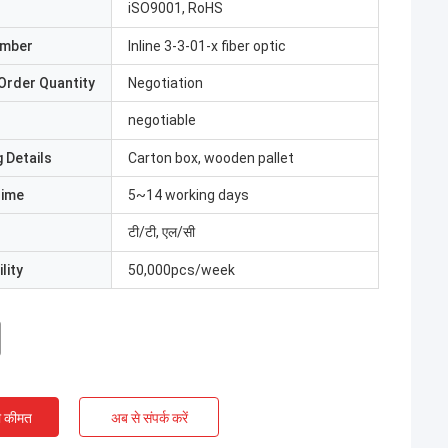
iSO9001, RoHS
umber
Inline 3-3-01-x fiber optic
Order Quantity
Negotiation
negotiable
 Details
Carton box, wooden pallet
Time
5~14 working days
टी/टी, एल/सी
lity
50,000pcs/week
ी कीमत
अब से संपर्क करें