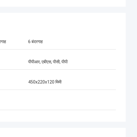
रगाह
6 बंदरगाह
पीपीआर, एबीएस, पीसी, पीपी
श्री हेनरी थाई
क लिमिटेड हमारा दीर्घकालिक भागीदार है। 10
450x220x120 मिमी
ों के सहयोग के समय में, हम एक साथ कई
को जीतते हैं। उनके तेज कनेक्टर और
रॉप केबल की गुणवत्ता सबसे अच्छी है।उनके
े देश भर में कवर कर रहे हैं.