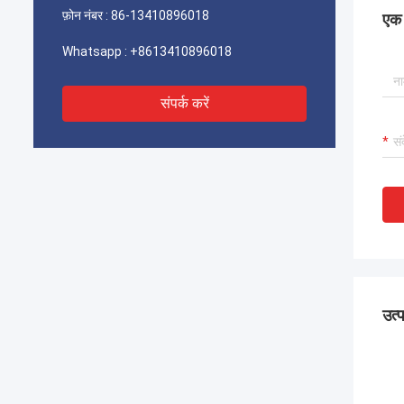
फ़ोन नंबर :
86-13410896018
एक स
Whatsapp :
+8613410896018
संपर्क करें
उत्