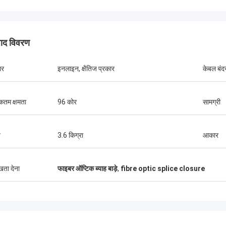
पाद विवरण
ार
इनलाइन, क्षैतिज प्रकार
केबल बंद
तम क्षमता
96 कोर
सामग्री
श्री थंग Nguyen
कोसेंट ऑप्टेक लिमिटेड हमारी कंपनी के दीर्घकालिक
कोसेंट ऑप्टे
न
3.6 किग्रा
आकार
भागीदारों में से एक है। हम उनसे हर महीने 2 से 3 कंटेनर
से अधिक वर्ष
40' का ऑर्डर करते हैं। मैं उनके बाहरी केबल, वितरण
परियोजनाओं 
बॉक्स,स्प्लिट संलग्नक और फाइबर ऑप्टिक सामान की
एफटीटीएच ड्
ुखता देना
फाइबर ऑप्टिक ब्याह बाड़े
,
fibre optic splice closure
गुणवत्ता बहुत अच्छी हैउनके समर्थन से हम कई दूरसंचार
उत्पाद अब मेर
परियोजनाएं जीतते हैं।