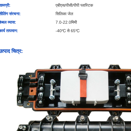
सामग्री:
एबीएस/पीसी/पीपी प्लास्टिक
सीलिंग संरचना:
सिलिका जेल
केबल व्यास:
7.0-22.0मिमी
कार्य तापमान:
-40℃ से 65℃
उत्पाद चित्र: