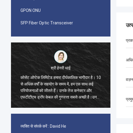
GPON ONU
SFP Fiber Optic Transceiver
उत्
प्रक
अधिक
श्री पाब्लो
कालिक भागीदार है। 10
मुझे आश्चर्य हुआ जब मैंने 2014 में Kocent Optec
वज़
ं, हम एक साथ कई
Limited के साथ पहला ऑर्डर किया। GYXTW केबल
ेज कनेक्टर और
का एक कंटेनर 40GP और फास्ट कनेक्टर, पैच कॉर्ड और
सबसे अच्छी है।उनके
एडॉप्टर के लिए एक कंटेनर 20GP।
प्रम
हैं.
व्यक्ति से संपर्क करें :
David He