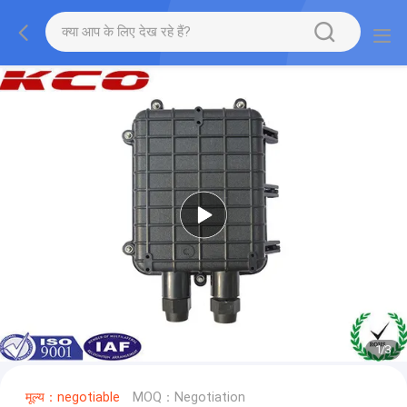
1
/
3
मूल्य：negotiable
MOQ：Negotiation