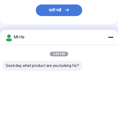
जारी रखें
अनुशंसित उत्पाद
Mr.He
3:05 PM
Good day, what product are you looking for?
पनरोक 12fo 24fo 48fo
ओडीवीए वाटरप्रूफ
FTTH Drop Ca
ऑप्टिकल फाइबर ब्याह संयुक्त
एफटीटीए-08ए एमपीओ
Fiber Optic Sp
संलग्नक बॉक्स
कनेक्टर एफटीटीए
Closure For 1x
मल्टीफंक्शन बॉक्स फाइबर
Splitter KCO-
ऑप्टिक स्प्लिट क्लोजर
3 inlet 3 outlet
सबसे अच्छी कीमत
सबसे अच्छी कीमत
सबसे अच्छी 