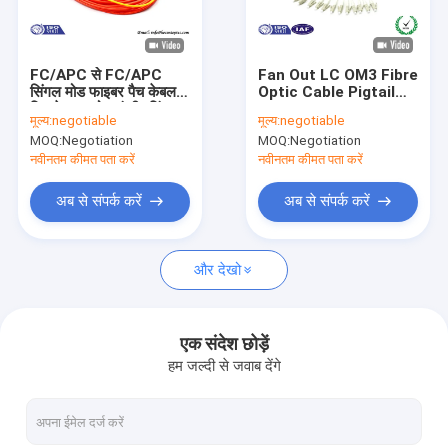
हमारे बारे में
कारखाना भ्रमण
FC/APC से FC/APC
Fan Out LC OM3 Fibre
सिंगल मोड फाइबर पैच केबल
Optic Cable Pigtail
गुणवत्ता नियंत्रण
सिम्प्लेक्स / मोड कंडीशनिंग
3m LSZH Multi Fibers
मूल्य:
negotiable
मूल्य:
negotiable
फाइबर ऑप्टिक पैच कॉर्ड
12 Cores
MOQ:
Negotiation
MOQ:
Negotiation
हमसे संपर्क करें
नवीनतम कीमत पता करें
नवीनतम कीमत पता करें
समाचार
अब से संपर्क करें
अब से संपर्क करें
एक उद्धरण का अनुरोध करें
और देखो
Fiber Optic Splitter
एक संदेश छोड़ें
हम जल्दी से जवाब देंगे
Fiber Optic Patch Cord
Fiber Optic Fast Connector