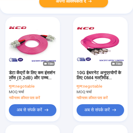
अपनी आवश्यकता दें
डेटा केंद्रों के लिए कम इंसर्शन
10G ईथरनेट अनुप्रयोगों के
लॉस (0.2dB) और उच्च
लिए OM4 मल्टीमोड
रिटर्न लॉस (55dB) वाला
50/125 कोर के साथ
मूल्य:
negotiable
मूल्य:
negotiable
मल्टीमोड OM4 फाइबर
FC/UPC फाइबर ऑप्टिक पैच
MOQ:
चर्चा
MOQ:
चर्चा
ऑप्टिक पैच कॉर्ड
कॉर्ड
नवीनतम कीमत पता करें
नवीनतम कीमत पता करें
अब से संपर्क करें
अब से संपर्क करें