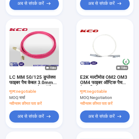
अब से संपर्क करें
अब से संपर्क करें
LC MM 50/125 डुप्लेक्स
E2K मल्टीमोड OM2 OM3
फाइबर पैच केबल 3.0mm
OM4 फाइबर ऑप्टिक पैच
व्यास LC OM4 पैच कॉर्ड
केबल पिगटेल 0.9mm
मूल्य:
negotiable
मूल्य:
negotiable
गुलाबी बैंगनी रंग
2.0mm 3.0mm
MOQ:
चर्चा
MOQ:
Negotiation
नवीनतम कीमत पता करें
नवीनतम कीमत पता करें
अब से संपर्क करें
अब से संपर्क करें