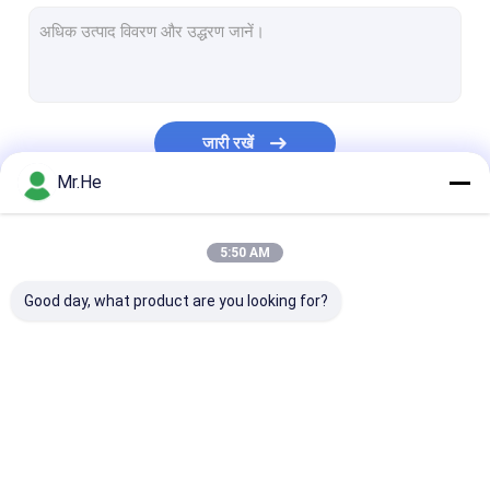
MPO MTP Patch Cord
Optical Fiber Cable
Fiber Optic Splice Closure
जारी रखें
Fiber Optic Terminal Box
Mr.He
वेवलेंथ डिवीजन मल्टीप्लेक्सर
हमारी श्रेणियाँ
5:50 AM
Fiber Optic Attenuator
Good day, what product are you looking for?
Fiber Optic Connectors
Fiber Optic Adapter
Fiber Optic Polishing Equipment
Fiber Optic Splitter
Fiber Optic Patch
Fiber Optic Fa
Fiber Optic Tools
Cord
Connector