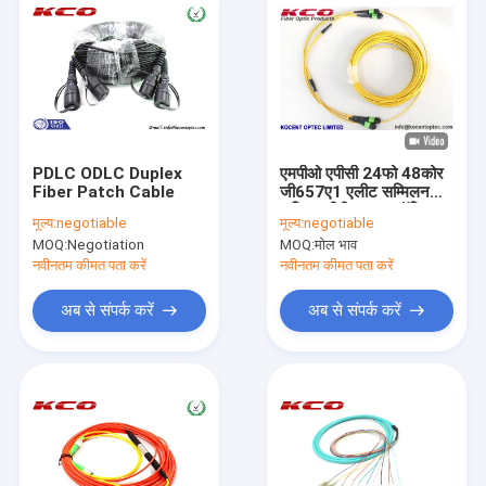
PDLC ODLC Duplex
एमपीओ एपीसी 24फो 48कोर
Fiber Patch Cable
जी657ए1 एलीट सम्मिलन
हानि एमटीपी फाइबर ऑप्टिक
मूल्य:
negotiable
मूल्य:
negotiable
पैच केबल
MOQ:
Negotiation
MOQ:
मोल भाव
नवीनतम कीमत पता करें
नवीनतम कीमत पता करें
अब से संपर्क करें
अब से संपर्क करें
घर
उत्पाद
वीडियो