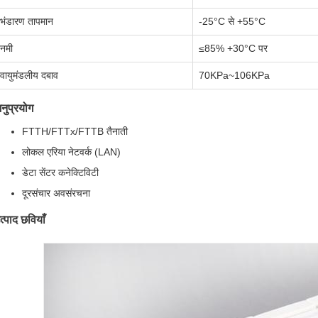
भंडारण तापमान
-25°C से +55°C
नमी
≤85% +30°C पर
वायुमंडलीय दबाव
70KPa~106KPa
नुप्रयोग
FTTH/FTTx/FTTB तैनाती
लोकल एरिया नेटवर्क (LAN)
डेटा सेंटर कनेक्टिविटी
दूरसंचार अवसंरचना
त्पाद छवियाँ