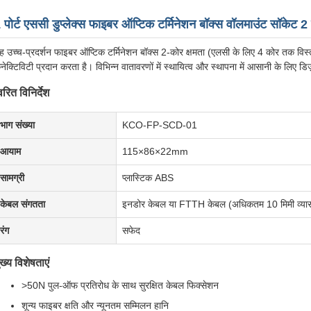
 पोर्ट एससी डुप्लेक्स फाइबर ऑप्टिक टर्मिनेशन बॉक्स वॉलमाउंट सॉक
ह उच्च-प्रदर्शन फाइबर ऑप्टिक टर्मिनेशन बॉक्स 2-कोर क्षमता (एलसी के लिए 4 कोर तक वि
नेक्टिविटी प्रदान करता है। विभिन्न वातावरणों में स्थायित्व और स्थापना में आसानी के लिए ड
्वरित विनिर्देश
भाग संख्या
KCO-FP-SCD-01
आयाम
115×86×22mm
सामग्री
प्लास्टिक ABS
केबल संगतता
इनडोर केबल या FTTH केबल (अधिकतम 10 मिमी व्या
रंग
सफेद
ुख्य विशेषताएं
>50N पुल-ऑफ प्रतिरोध के साथ सुरक्षित केबल फिक्सेशन
शून्य फाइबर क्षति और न्यूनतम सम्मिलन हानि