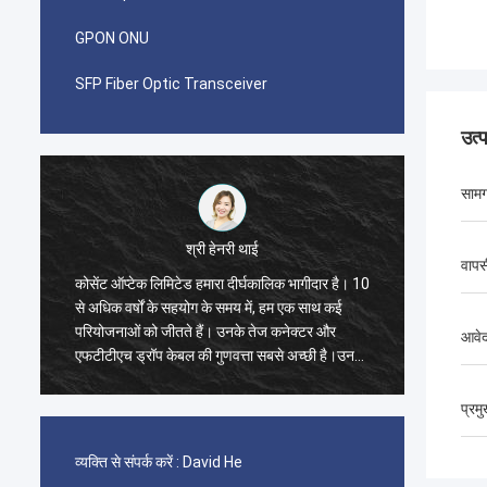
GPON ONU
SFP Fiber Optic Transceiver
उत्
सामग
श्री पाब्लो
वापस
लिक भागीदार है। 10
मुझे आश्चर्य हुआ जब मैंने 2014 में Kocent Optec
 हम एक साथ कई
Limited के साथ पहला ऑर्डर किया। GYXTW केबल
 कनेक्टर और
का एक कंटेनर 40GP और फास्ट कनेक्टर, पैच कॉर्ड और
आवे
बसे अच्छी है।उनके
एडॉप्टर के लिए एक कंटेनर 20GP।
ं.
प्रम
व्यक्ति से संपर्क करें :
David He