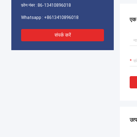
फ़ोन नंबर :
86-13410896018
Whatsapp :
+8613410896018
एक स
संपर्क करें
उत्