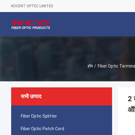
KOCENT OPTEC LIMITED
होम
/
Fiber Optic Termina
सभी उत्पाद
2 
ऑप
Fiber Optic Splitter
Fiber Optic Patch Cord