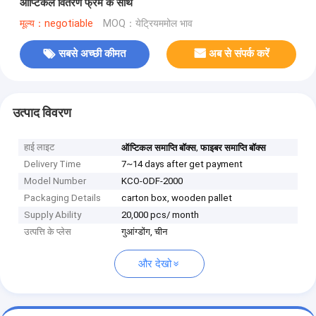
ऑप्टिकल वितरण फ्रेम के साथ
मूल्य：negotiable
MOQ：येट्रियममोल भाव
सबसे अच्छी कीमत
अब से संपर्क करें
उत्पाद विवरण
हाई लाइट
,
ऑप्टिकल समाप्ति बॉक्स
फाइबर समाप्ति बॉक्स
Delivery Time
7~14 days after get payment
Model Number
KCO-ODF-2000
Packaging Details
carton box, wooden pallet
Supply Ability
20,000 pcs/ month
उत्पत्ति के प्लेस
गुआंग्डोंग, चीन
और देखो