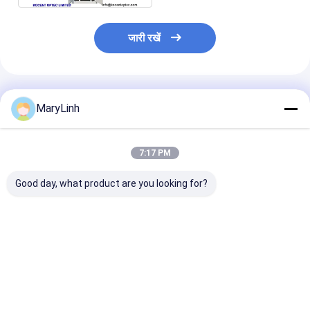
जारी रखें
अनुशंसित उत्पाद
MaryLinh
7:17 PM
Good day, what product are you looking for?
केसीओ-पी 100 ए ऑप्टिकल
55 डीबी रिटर्न लॉस फाइबर
एफटीटीएच 24 पोर्ट
डिस्ट्रीब्यूशन बॉक्स स्प्लिटर
ऑप्टिक टर्मिनल बॉक्स /
ऑप्टिक टर्मिनल बॉक्
क्लोजर जंक्शन संयुक्त बॉक्स
नेटवर्क टर्मिनेशन बॉक्स एबीएस
केसीओ-एफडीबी -2
और पीसी सामग्री
आउटडोर जल प्रूफ
पीसी सामग्री
सबसे अच्छी कीमत
सबसे अच्छी कीमत
सबसे अच्छी 