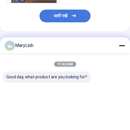
जारी रखें
अनुशंसित उत्पाद
MaryLinh
11:42 AM
Good day, what product are you looking for?
केसीओ-पी 100 ए ऑप्टिकल
55 डीबी रिटर्न लॉस फाइबर
एफटीटीएच 24 पोर्ट
डिस्ट्रीब्यूशन बॉक्स स्प्लिटर
ऑप्टिक टर्मिनल बॉक्स /
ऑप्टिक टर्मिनल बॉक्
क्लोजर जंक्शन संयुक्त बॉक्स
नेटवर्क टर्मिनेशन बॉक्स एबीएस
केसीओ-एफडीबी -2
और पीसी सामग्री
आउटडोर जल प्रूफ
पीसी सामग्री
सबसे अच्छी कीमत
सबसे अच्छी कीमत
सबसे अच्छी 