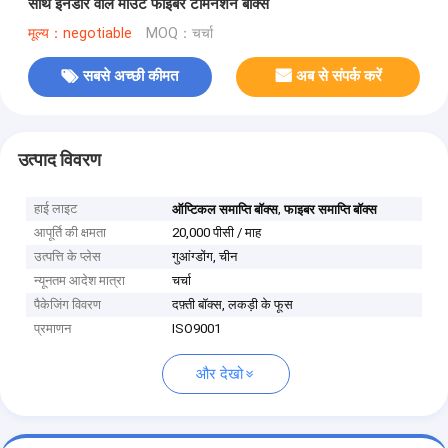
साथ इनडोर वॉल माउंट फाइबर टर्मिनेशन बॉक्स
मूल्य：negotiable
MOQ：चर्चा
सबसे अच्छी कीमत
अब से संपर्क करें
उत्पाद विवरण
हाई लाइट
,
ऑप्टिकल समाप्ति बॉक्स
फाइबर समाप्ति बॉक्स
आपूर्ति की क्षमता
20,000 पीसी / माह
उत्पत्ति के प्लेस
गुआंग्डोंग, चीन
न्यूनतम आदेश मात्रा
चर्चा
पैकेजिंग विवरण
दफ़्ती बॉक्स, लकड़ी के फूस
प्रमाणन
ISO9001
और देखो