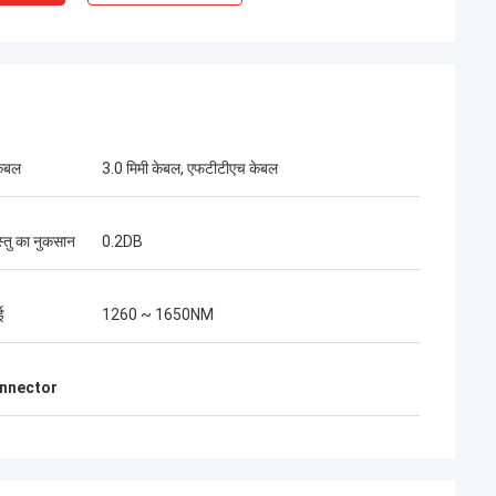
केबल
3.0 मिमी केबल, एफटीटीएच केबल
स्तु का नुकसान
0.2DB
uyen
श्री हेनरी थाई
नी के दीर्घकालिक
कोसेंट ऑप्टेक लिमिटेड हमारा दीर्घकालिक भागीदार है। 1
हर महीने 2 से 3 कंटेनर
से अधिक वर्षों के सहयोग के समय में, हम एक साथ कई
ई
1260 ~ 1650NM
 बाहरी केबल, वितरण
परियोजनाओं को जीतते हैं। उनके तेज कनेक्टर और
र ऑप्टिक सामान की
एफटीटीएच ड्रॉप केबल की गुणवत्ता सबसे अच्छी है।उनके
थन से हम कई दूरसंचार
उत्पाद अब मेरे देश भर में कवर कर रहे हैं.
connector