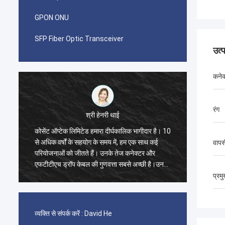
GPON ONU
SFP Fiber Optic Transceiver
उत्
कनेक
रंग
श्री हेनरी थाई
कोसेंट ऑप्टेक लिमिटेड हमारा दीर्घकालिक भागीदार है। 10
मुझे आश्
से अधिक वर्षों के सहयोग के समय में, हम एक साथ कई
Limited
वापस
परियोजनाओं को जीतते हैं। उनके तेज कनेक्टर और
का एक क
एफटीटीएच ड्रॉप केबल की गुणवत्ता सबसे अच्छी है।उनके
एडॉप्टर
उत्पाद अब मेरे देश भर में कवर कर रहे हैं.
प्रम
व्यक्ति से संपर्क करें :
David He