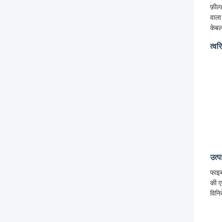
फ़ील
वाल
केब
त्वर
उत्
फाइब
की ए
विनिर