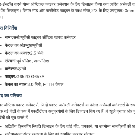
्ड-इंस्टॉल करने योग्य ऑप्टिकल फाइबर कनेक्शन के लिए डिज़ाइन किया गया त्वरित असेंबली 
ा पेंच डिजाइन। सिंगल मोड और मल्टीमोड फाइबर के साथ संगत,2*3 के लिए उपयुक्त0
ल।
ित विनिर्देश
नामः
एससी/यूपीसी फाइबर ऑप्टिक फास्ट कनेक्टर
फेरुल का अंतःमुखः
यूपीसी
फेरुल का आकारः
2.5 मिमी
संरचना:
पूर्व पॉलिश, अनपॉलिश
कनेक्टरः
एससी
फाइबर:
G652D G657A
केबल का व्यासः
3.0 मिमी, FTTH केबल
पाद का परिचय
र ऑप्टिक फास्ट कनेक्टर्स, जिन्हें फास्ट असेंबली कनेक्टर्स या फील्ड असेंबली कनेक्टर्स के रू
क नई पीढ़ी के रूप में एफटीटीएच अनुप्रयोगों के लिए डिज़ाइन किए गए हैं।वे खुले प्रवाह और प
्देशों को पूरा करते हैं.
अद्वितीय क्रिमपिंग स्थिति डिजाइन के लिए कोई गोंद, चमकाने, या उपभोग्य सामग्रियों की आ
सुविधाजनक क्षेत्र स्थापना के लिए पूर्व स्थापित फाइबर संरचना