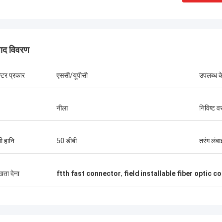
पाद विवरण
्टर प्रकार
एससी/यूपीसी
उपलब्ध 
नीला
निविष्ट व
श्री पाब्लो
श्री थंग Ng
चर्य हुआ जब मैंने 2014 में Kocent Optec
कोसेंट ऑप्टेक लिमिटेड हमारी कंप
 के साथ पहला ऑर्डर किया। GYXTW केबल
भागीदारों में से एक है। हम उनसे 
ी हानि
50 डीबी
तरंग लंबा
ंटेनर 40GP और फास्ट कनेक्टर, पैच कॉर्ड और
40' का ऑर्डर करते हैं। मैं उनके
 के लिए एक कंटेनर 20GP।
बॉक्स,स्प्लिट संलग्नक और फाइब
गुणवत्ता बहुत अच्छी हैउनके समर्
ुखता देना
ftth fast connector
,
field installable fiber optic 
परियोजनाएं जीतते हैं।