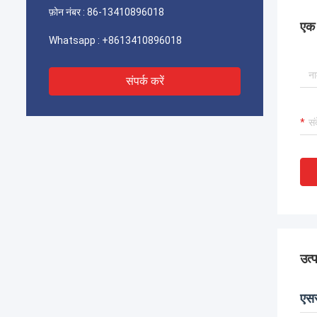
फ़ोन नंबर :
86-13410896018
एक स
Whatsapp :
+8613410896018
संपर्क करें
उत्
एसस