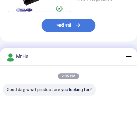
जारी रखें
अनुशंसित उत्पाद
Mr.He
2:05 PM
Good day, what product are you looking for?
पनरोक 12fo 24fo 48fo
ओडीवीए वाटरप्रूफ
FTTH Drop Ca
ऑप्टिकल फाइबर ब्याह संयुक्त
एफटीटीए-08ए एमपीओ
Fiber Optic Sp
संलग्नक बॉक्स
कनेक्टर एफटीटीए
Closure For 1x
मल्टीफंक्शन बॉक्स फाइबर
Splitter KCO-
ऑप्टिक स्प्लिट क्लोजर
3 inlet 3 outlet
सबसे अच्छी कीमत
सबसे अच्छी कीमत
सबसे अच्छी 