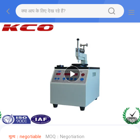
1
/
3
मूल्य：negotiable
MOQ：Negotiation