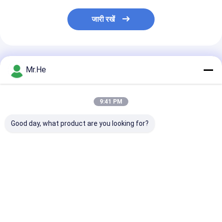
जारी रखें
अनुशंसित उत्पाद
Mr.He
9:41 PM
Good day, what product are you looking for?
UPC APC PC Fiber
Automatic Fiber
SS316 ऑप्टिकल प
Optic Polishing
Optic Polishing
स्थिरता जिग 48 स्थि
Equipment , Fibre
Equipment Fiber
कॉर्ड एलसी पीसी
Optic Polishing
Optic Cutting
Machine
Machine for Patch
सबसे अच्छी कीमत
सबसे अच्छी कीमत
सबसे अच्छी 
Cable