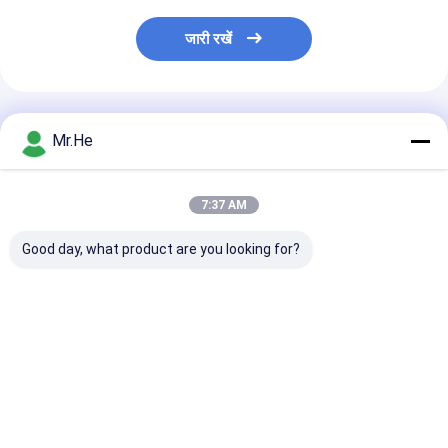
जारी रखें
अनुशंसित उत्पाद
Mr.He
7:37 AM
Good day, what product are you looking for?
UPC APC PC Fiber
Grinding Fiber Optic
SS316 ऑप्टिकल प
Optic Polishing
Polishing Equipment
स्थिरता जिग 48 स्थि
Equipment , Fibre
Fiber Optic Polishing
कॉर्ड एलसी पीसी
Optic Polishing
Machine
Machine
सबसे अच्छी कीमत
सबसे अच्छी कीमत
सबसे अच्छी 