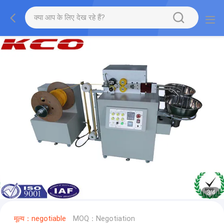
3
/
4
मूल्य：negotiable
MOQ：Negotiation