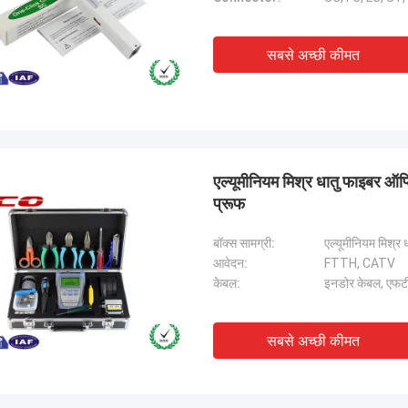
सबसे अच्छी कीमत
एल्यूमीनियम मिश्र धातु फाइबर 
प्रूफ
बॉक्स सामग्री:
एल्यूमीनियम मिश्र ध
आवेदन:
FTTH, CATV
केबल:
इनडोर केबल, एफट
सबसे अच्छी कीमत