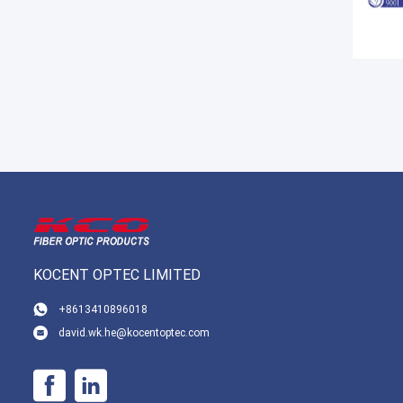
KOCENT OPTEC LIMITED
+8613410896018
david.wk.he@kocentoptec.com