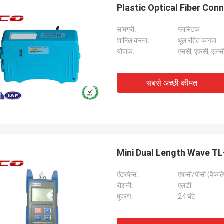
Plastic Optical Fiber Con
सामग्री:
प्लास्टिक
शामिल करना:
धूल रहित कागज
योजक:
एससी, एफसी, एलस
सबसे अच्छी कीमत
Mini Dual Length Wave TL-
एंटरफेस:
एफसी/पीसी (वैकल
रोशनी:
एलडी
मुद्रण:
24 घंटे