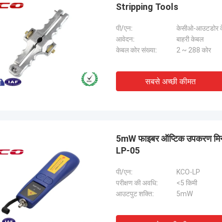
Stripping Tools
पी/एन:
केसीओ-आउटडोर के
आवेदन:
बाहरी केबल
केबल कोर संख्या:
2 ~ 288 कोर
सबसे अच्छी कीमत
5mW फाइबर ऑप्टिक उपकरण मिनी 
LP-05
पी/एन:
KCO-LP
परीक्षण की अवधि:
<5 किमी
आउटपुट शक्ति:
5mW