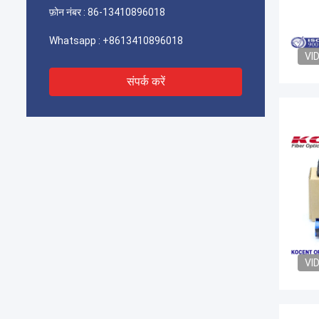
फ़ोन नंबर :
86-13410896018
Whatsapp :
+8613410896018
VI
संपर्क करें
VI