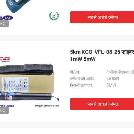
सबसे अच्छी कीमत
DEO
5km KCO-VFL-08-25 फाइबर ऑप
1mW 5mW
पी/एन:
केसीओ-वीएफएल-
परीक्षण की अवधि:
<5 किमी
बिजली उत्पादन:
5MW
सबसे अच्छी कीमत
DEO