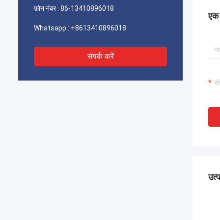
फ़ोन नंबर :
86-13410896018
एक स
Whatsapp :
+8613410896018
संपर्क करें
उत्