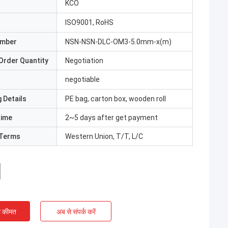
KCO
ISO9001, RoHS
umber
NSN-NSN-DLC-OM3-5.0mm-x(m)
Order Quantity
Negotiation
negotiable
 Details
PE bag, carton box, wooden roll
Time
2~5 days after get payment
Terms
Western Union, T/T, L/C
ी कीमत
अब से संपर्क करें