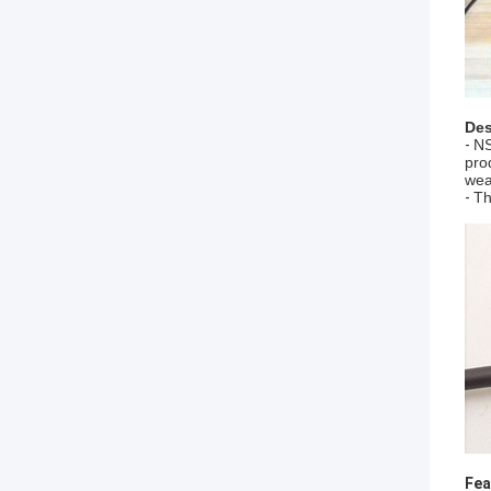
Des
-
NS
pro
wea
-
Th
Fea