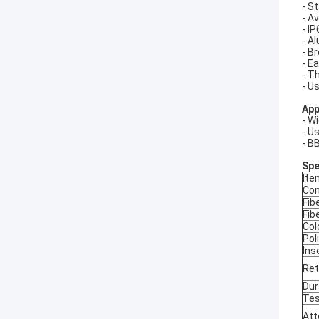
- S
- A
- I
- A
- B
- E
- T
- U
App
- W
- U
- B
Spe
Ite
Con
Fib
Fib
Col
Pol
Ins
Ret
Dur
Tes
Att