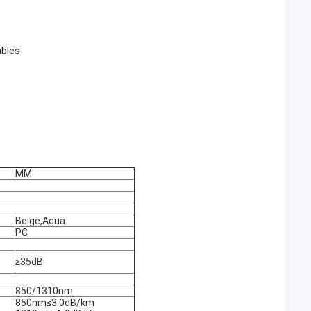
ables
MM
Beige,Aqua
PC
≥35dB
850/1310nm
850nm≤3.0dB/km