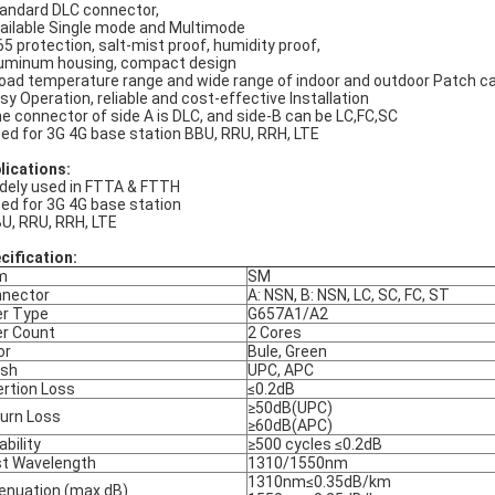
tandard DLC connector,
vailable Single mode and Multimode
P65 protection, salt-mist proof, humidity proof,
luminum housing, compact design
road temperature range and wide range of indoor and outdoor Patch c
asy Operation, reliable and cost-effective Installation
he connector of side A is DLC, and side-B can be LC,FC,SC
sed for 3G 4G base station BBU, RRU, RRH, LTE
lications:
idely used in FTTA & FTTH
sed for 3G 4G base station
BU, RRU, RRH, LTE
cification:
m
SM
nector
A: NSN, B: NSN, LC, SC, FC, ST
er Type
G657A1/A2
er Count
2 Cores
or
Bule, Green
ish
UPC, APC
ertion Loss
≤0.2dB
≥50dB(UPC)
urn Loss
≥60dB(APC)
ability
≥500 cycles ≤0.2dB
t Wavelength
1310/1550nm
1310nm≤0.35dB/km
enuation (max.dB)