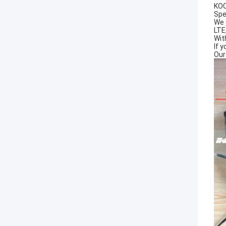
KOC
Spe
We 
LTE
Wit
If 
Our