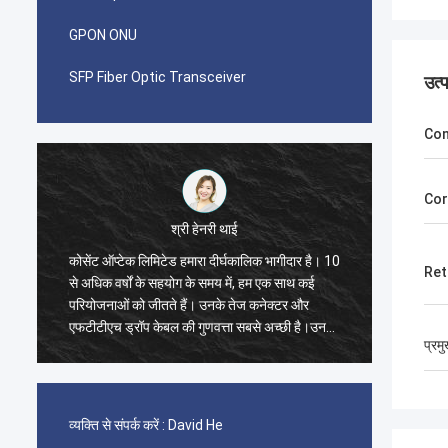
GPON ONU
SFP Fiber Optic Transceiver
उत्
Con
Cor
श्री पाब्लो
 10
मुझे आश्चर्य हुआ जब मैंने 2014 में Kocent Optec
कोसेंट 
Ret
Limited के साथ पहला ऑर्डर किया। GYXTW केबल
भागीदार
का एक कंटेनर 40GP और फास्ट कनेक्टर, पैच कॉर्ड और
40' का 
के
एडॉप्टर के लिए एक कंटेनर 20GP।
बॉक्स,
प्रम
गुणवत्त
परियोजन
व्यक्ति से संपर्क करें :
David He