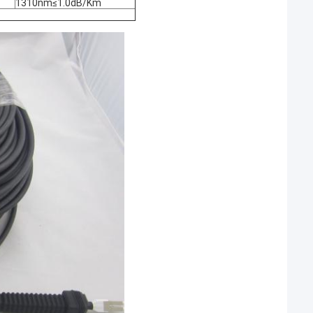
1310nm≤1.0dB/Km