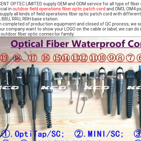
ENT OPTEC LIMITED supply OEM and ODM service for all type of fiber 
cial in
outdoor field operations fiber optic patch cord
and OM3, OM4 pa
supply all kinds of field operations fiber optic patch cord with differe
, BBU, RRU, RRH base station.
h completed of production equipment and closed of QC process, we s
your company want to show your LOGO on the cable or label, we can do i
 outdoor fiber optic connector family: