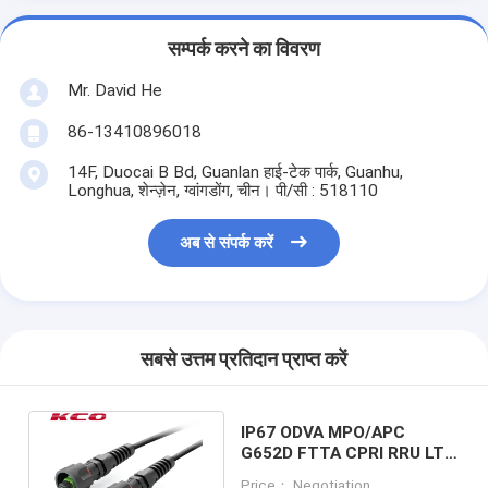
सम्पर्क करने का विवरण
Mr. David He
86-13410896018
14F, Duocai B Bd, Guanlan हाई-टेक पार्क, Guanhu,
Longhua, शेन्ज़ेन, ग्वांगडोंग, चीन। पी/सी : 518110
अब से संपर्क करें
सबसे उत्तम प्रतिदान प्राप्त करें
IP67 ODVA MPO/APC
G652D FTTA CPRI RRU LTE
के लिए वाटरप्रूफ ऑप्टिक फाइबर पैच
Price： Negotiation