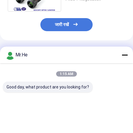
केबल
जारी रखें
अनुशंसित उत्पाद
Mr.He
1:15 AM
Good day, what product are you looking for?
एफटीटीए जल प्रूफ नोकिया
नोकिया एनएसएन बूट बख्तरबंद
आउटडोर फाइबर पैच 
एनएसएन मल्टीमोड डुप्लेक्स
फाइबर ऑप्टिक पिगटेल
एरिक्सन आरआरयू बख
फाइबर ऑप्टिक केबल
केबल्स एससी एलसी एमपीओ ई
फाइबर ऑप्टिक पैच 
50/125 62.5 / 125
2000 डुप्लेक्स ओएम 3
सीपीआरआई
ओएम 4 ओएम 5
सबसे अच्छी कीमत
सबसे अच्छी कीमत
सबसे अच्छी 