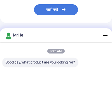
जारी रखें
अनुशंसित उत्पाद
Mr.He
5:26 AM
Good day, what product are you looking for?
Handheld Fiber Optic
OTDR फाइबर ऑप्टिक लॉन्च
50mW VFL Vis
Fusion Splicer
बॉक्स 100 मीटर 200 मीटर
Fault Locator 
Machine 0.01dB -
300 मीटर 500 मीटर एसएम
Optic Tools R
0.04dB , DVP-750
एमएम एसआर पॉलीप्रोपाइलीन
Laser Pen KCO
Fusion Splicer
सामग्री
50
सबसे अच्छी कीमत
सबसे अच्छी कीमत
सबसे अच्छी 