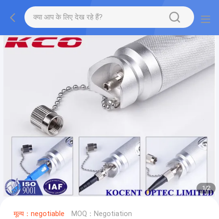
1
/
2
मूल्य：negotiable
MOQ：Negotiation