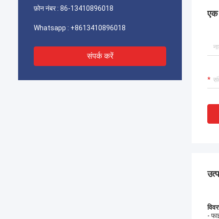
फ़ोन नंबर :
86-13410896018
एक स
Whatsapp :
+8613410896018
संपर्क करें
उत्
विवर
- फा