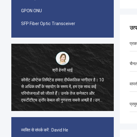
GPON ONU
SFP Fiber Optic Transceiver
उत्
प्रक
चैनल 
श्री पाब्लो
गीदार है। 10
मुझे आश्चर्य हुआ जब मैंने 2014 में Kocent Optec
वापस
 साथ कई
Limited के साथ पहला ऑर्डर किया। GYXTW केबल
्टर और
का एक कंटेनर 40GP और फास्ट कनेक्टर, पैच कॉर्ड और
्छी है।उनके
एडॉप्टर के लिए एक कंटेनर 20GP।
प्रम
व्यक्ति से संपर्क करें :
David He