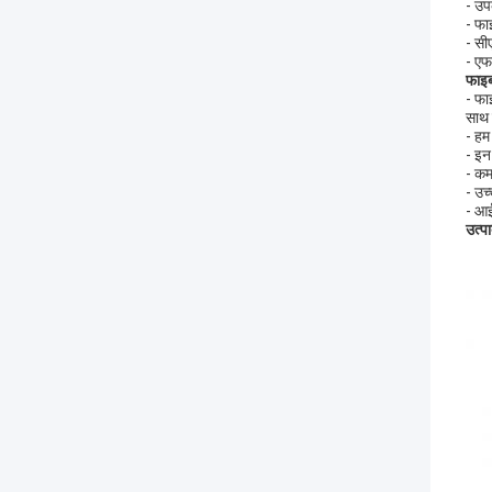
- उप
- फा
- सीए
- एफ
फाइब
- फा
साथ 
- हम
- इन
- कम
- उच
- आ
उत्प