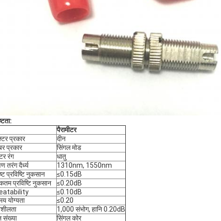
्टता:
पैरामीटर
्टर प्रकार
दीन
र प्रकार
सिंगल मोड
्टर रंग
धातु
षण तरंग दैर्ध्य
1310nm, 1550nm
ष्ट प्रविष्टि नुकसान
≤0.15dB
तम प्रविष्टि नुकसान
≤0.20dB
eatability
≤0.10dB
मय योग्यता
≤0.20
शीलता
1,000 संभोग, हानि 0.20dB
 संख्या
सिंगल कोर