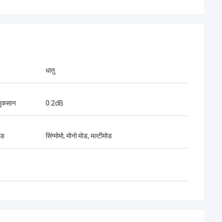
धातु
 नुकसान
0.2dB
श्री हेनरी थाई
ड हमारा दीर्घकालिक भागीदार है। 10
ोड
सिंग्मोमो, मोनो मोड, मल्टीमोड
योग के समय में, हम एक साथ कई
े हैं। उनके तेज कनेक्टर और
 की गुणवत्ता सबसे अच्छी है।उनके
में कवर कर रहे हैं.