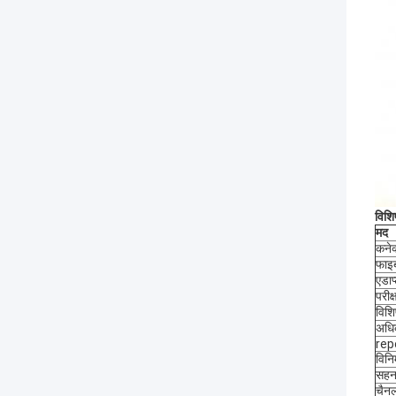
विशिष
मद
कनेक
फाइब
एडाप
परीक्
विशि
अधिक
rep
विनि
सहन
चैनल