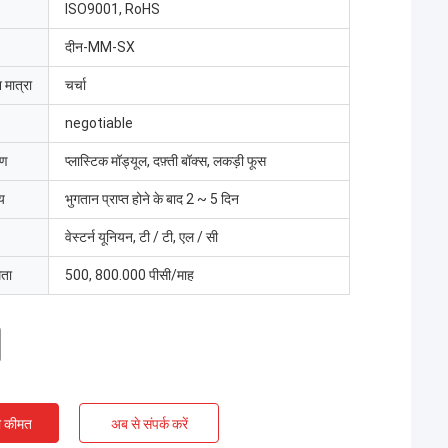
ISO9001, RoHS
दीन-MM-SX
 मात्रा
चर्चा
negotiable
रण
प्लास्टिक मॉड्यूल, दफ़्ती बॉक्स, लकड़ी फूस
य
भुगतान प्राप्त होने के बाद 2 ~ 5 दिन
वेस्टर्न यूनियन, टी / टी, एल / सी
मता
500, 800.000 पीसी/माह
ी कीमत
अब से संपर्क करें