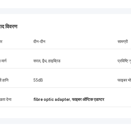
पाद विवरण
ार
दीन-दीन
सामग्री
मार्ग
सरल, द्वैध, हाइब्रिड
प्रविष्टि
श्री थंग Nguyen
कोसेंट ऑप्टेक लिमिटेड हमारी कंपनी के दीर्घकालिक
कोसेंट ऑप्टेक लिमिटे
ी हानि
55dB
फाइबर म
भागीदारों में से एक है। हम उनसे हर महीने 2 से 3 कंटेनर
से अधिक वर्षों के सह
40' का ऑर्डर करते हैं। मैं उनके बाहरी केबल, वितरण
परियोजनाओं को जीतत
बॉक्स,स्प्लिट संलग्नक और फाइबर ऑप्टिक सामान की
एफटीटीएच ड्रॉप केबल
ुखता देना
fibre optic adapter
,
फाइबर ऑप्टिक एडाप्टर
गुणवत्ता बहुत अच्छी हैउनके समर्थन से हम कई दूरसंचार
उत्पाद अब मेरे देश भर 
परियोजनाएं जीतते हैं।