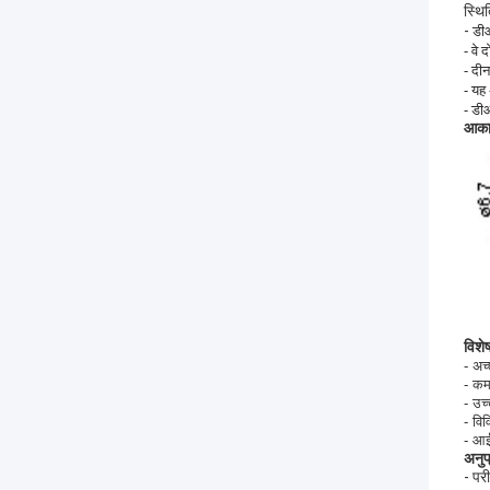
स्थि
डीआ
-
- वे 
- दी
- यह 
- डीआ
आका
विशेष
- अच
- कम
- उच
- वि
- आ
अनुप्
- परी