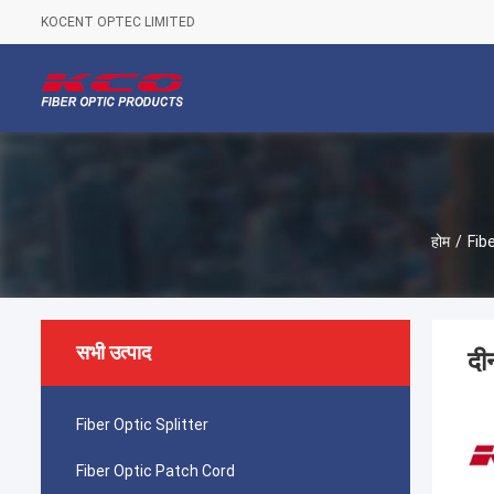
KOCENT OPTEC LIMITED
होम
/
Fib
सभी उत्पाद
दी
Fiber Optic Splitter
Fiber Optic Patch Cord