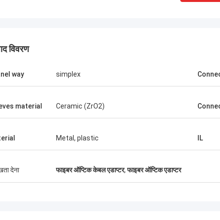
पाद विवरण
nel way
simplex
Connec
eves material
Ceramic (ZrO2)
Connec
श्री पाब्लो
श्री थंग Ng
चर्य हुआ जब मैंने 2014 में Kocent Optec
कोसेंट ऑप्टेक लिमिटेड हमारी कंप
erial
Metal, plastic
IL
 के साथ पहला ऑर्डर किया। GYXTW केबल
भागीदारों में से एक है। हम उनसे 
ंटेनर 40GP और फास्ट कनेक्टर, पैच कॉर्ड और
40' का ऑर्डर करते हैं। मैं उनके
 के लिए एक कंटेनर 20GP।
बॉक्स,स्प्लिट संलग्नक और फाइब
ुखता देना
फाइबर ऑप्टिक केबल एडाप्टर
,
फाइबर ऑप्टिक एडाप्टर
गुणवत्ता बहुत अच्छी हैउनके समर्
परियोजनाएं जीतते हैं।