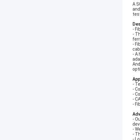
A S
and
tes
Des
- Fi
- T
fer
- F
cab
- A
ada
And
opt
App
- T
- C
- C
- C
- F
Adv
- O
dev
- W
- T
- L