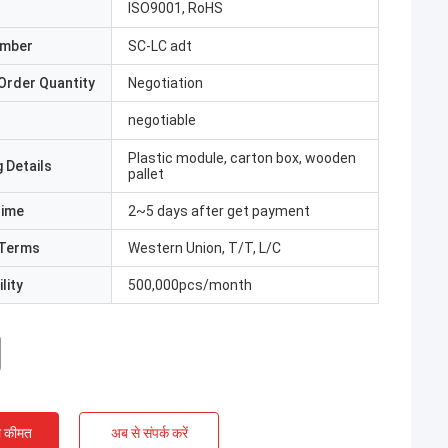
ISO9001, RoHS
umber
SC-LC adt
Order Quantity
Negotiation
negotiable
Plastic module, carton box, wooden
 Details
pallet
Time
2~5 days after get payment
Terms
Western Union, T/T, L/C
lity
500,000pcs/month
ी कीमत
अब से संपर्क करें