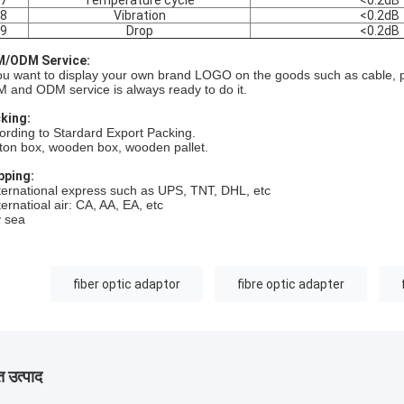
7
Temperature cycle
<0.2dB
8
Vibration
<0.2dB
9
Drop
<0.2dB
/ODM Service:
you want to display your own brand LOGO on the goods such as cable, p
 and ODM service is always ready to do it.
king:
ording to Stardard Export Packing.
ton box, wooden box, wooden pallet.
pping:
nternational express such as UPS, TNT, DHL, etc
ternatioal air: CA, AA, EA, etc
y sea
fiber optic adaptor
fibre optic adapter
 उत्पाद