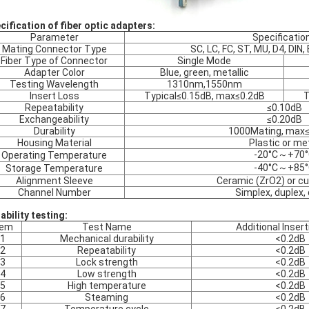
cification of fiber optic adapters:
Parameter
Specificatio
Mating Connector Type
SC, LC, FC, ST, MU, D4, DIN
Fiber Type of Connector
Single Mode
Adapter Color
Blue, green, metallic
Testing Wavelength
1310nm,1550nm
Insert Loss
Typical≤0.15dB, max≤0.2dB
T
Repeatability
≤0.10dB
Exchangeability
≤0.20dB
Durability
1000Mating, max
Housing Material
Plastic or me
-20°C～+70°
Operating Temperature
-40°C～+85°
Storage Temperature
Alignment Sleeve
Ceramic (ZrO2) or c
Channel Number
Simplex, duplex, 
iability testing:
tem
Test Name
Additional Inser
1
Mechanical durability
<0.2dB
2
Repeatability
<0.2dB
3
Lock strength
<0.2dB
4
Low strength
<0.2dB
5
High temperature
<0.2dB
6
Steaming
<0.2dB