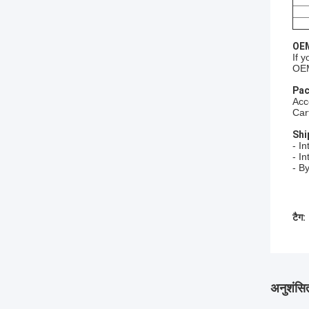
OEM
If 
OEM
Pac
Acc
Car
Shi
- I
- In
- B
टैग:
अनुशंसित