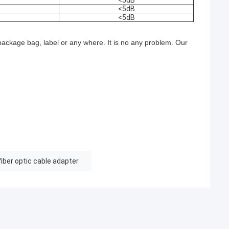
<5dB
<5dB
<5dB
ackage bag, label or any where. It is no any problem. Our
fiber optic cable adapter