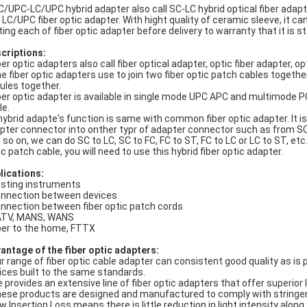
C/UPC-LC/UPC hybrid adapter also call SC-LC hybrid optical fiber adapt
 LC/UPC fiber optic adapter. With hight quality of ceramic sleeve, it ca
ting each of fiber optic adapter before delivery to warranty that it i
criptions:
ber optic adapters also call fiber optical adapter, optic fiber adapter, op
he fiber optic adapters use to join two fiber optic patch cables togethe
rules together.
iber optic adapter is available in single mode UPC APC and multimode 
le.
 hybrid adapte's function is same with common fiber optic adapter. It is
pter connector into onther typr of adapter connector such as from S
 so on, we can do SC to LC, SC to FC, FC to ST, FC to LC or LC to ST, e
ic patch cable, you will need to use this hybrid fiber optic adapter.
lications:
esting instruments
onnection between devices
onnection between fiber optic patch cords
ATV, MANS, WANS
iber to the home, FTTX
antage of the fiber optic adapters:
ur range of fiber optic cable adapter can consistent good quality as is 
ices built to the same standards.
e provides an extensive line of fiber optic adapters that offer superior
hese products are designed and manufactured to comply with stringe
ow Insertion Loss means there is little reduction in light intensity alon