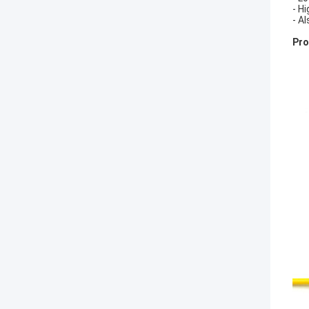
- Hi
- A
Pro