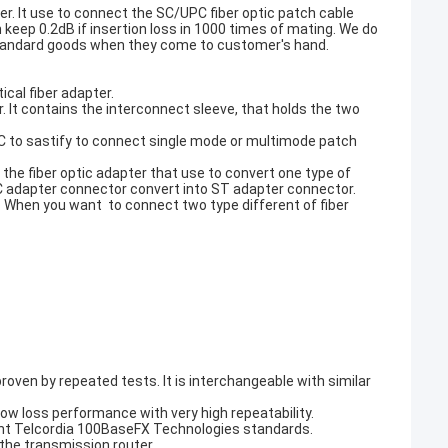
er. It use to connect the SC/UPC fiber optic patch cable
n keep 0.2dB if insertion loss in 1000 times of mating. We do
s standard goods when they come to customer's hand.
tical fiber adapter.
r. It contains the interconnect sleeve, that holds the two
PC to sastify to connect single mode or multimode patch
 the fiber optic adapter that use to convert one type of
C adapter connector convert into ST adapter connector.
tc. When you want to connect two type different of fiber
proven by repeated tests. It is interchangeable with similar
 low loss performance with very high repeatability.
nt Telcordia 100BaseFX Technologies standards.
g the transmission router.