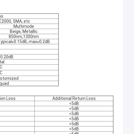
ns
, E2000, SMA, etc
Multimode
Beige, Metallic
850nm,1300nm
ypical≤0.15dB, max≤0.2dB
≤0.20dB
tal
C
C
ustomized
quad .
tion Loss
Additional Return Loss
<5dB
<5dB
<5dB
<5dB
<5dB
<5dB