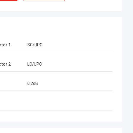
tor 1
SC/UPC
tor 2
LC/UPC
uyen
श्री हेनरी थाई
नी के दीर्घकालिक
कोसेंट ऑप्टेक लिमिटेड हमारा दीर्घकालिक भागीदार है। 1
0.2dB
हर महीने 2 से 3 कंटेनर
से अधिक वर्षों के सहयोग के समय में, हम एक साथ कई
 बाहरी केबल, वितरण
परियोजनाओं को जीतते हैं। उनके तेज कनेक्टर और
र ऑप्टिक सामान की
एफटीटीएच ड्रॉप केबल की गुणवत्ता सबसे अच्छी है।उनके
थन से हम कई दूरसंचार
उत्पाद अब मेरे देश भर में कवर कर रहे हैं.