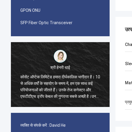
GPON ONU
SFP Fiber Optic Transceiver
उत्
Cha
Sle
श्री हेनरी थाई
कोसेंट ऑप्टेक लिमिटेड हमारा दीर्घकालिक भागीदार है। 10
मुझे आश्
Mat
से अधिक वर्षों के सहयोग के समय में, हम एक साथ कई
Limited
परियोजनाओं को जीतते हैं। उनके तेज कनेक्टर और
का एक क
एफटीटीएच ड्रॉप केबल की गुणवत्ता सबसे अच्छी है।उनके
एडॉप्टर
प्रम
उत्पाद अब मेरे देश भर में कवर कर रहे हैं.
व्यक्ति से संपर्क करें :
David He