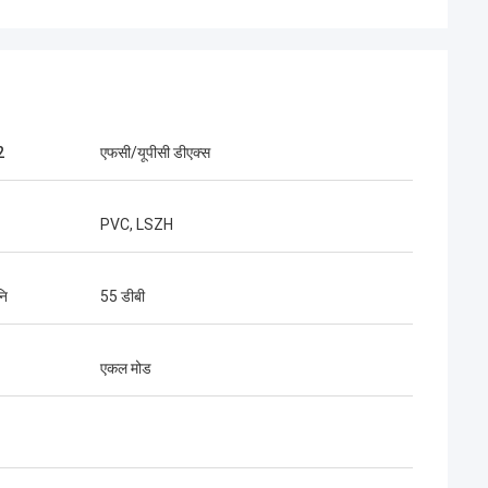
2
एफसी/यूपीसी डीएक्स
PVC, LSZH
श्री हेनरी थाई
क लिमिटेड हमारा दीर्घकालिक भागीदार है। 10
नि
55 डीबी
ों के सहयोग के समय में, हम एक साथ कई
को जीतते हैं। उनके तेज कनेक्टर और
रॉप केबल की गुणवत्ता सबसे अच्छी है।उनके
एकल मोड
 देश भर में कवर कर रहे हैं.