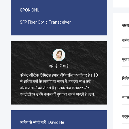
GPON ONU
SFP Fiber Optic Transceiver
उत्
कनेक
मुख्य
श्री पाब्लो
कालिक भागीदार है। 10
मुझे आश्चर्य हुआ जब मैंने 2014 में Kocent Optec
निवि
ं, हम एक साथ कई
Limited के साथ पहला ऑर्डर किया। GYXTW केबल
ेज कनेक्टर और
का एक कंटेनर 40GP और फास्ट कनेक्टर, पैच कॉर्ड और
सबसे अच्छी है।उनके
एडॉप्टर के लिए एक कंटेनर 20GP।
व्यास
ैं.
प्रम
व्यक्ति से संपर्क करें :
David He