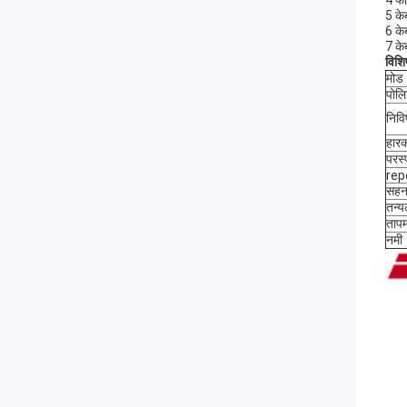
4 फा
5 के
6 के
7 के
विशिष
मोड
पोल
निवि
हार
परस्
rep
सहन
तन्यल
ताप
नमी