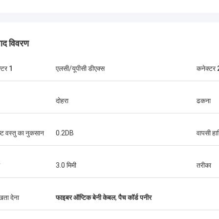
पाद विवरण
्टर 1
एलसी/यूपीसी डीएक्स
कनेक्टर 
दोहरा
ढकना
श्री थंग Nguyen
कोसेंट ऑप्टेक लिमिटेड हमारी कंपनी के दीर्घकालिक
कोसेंट ऑप्टे
ष्ट वस्तु का नुकसान
0.2DB
वापसी हा
भागीदारों में से एक है। हम उनसे हर महीने 2 से 3 कंटेनर
से अधिक वर्ष
40' का ऑर्डर करते हैं। मैं उनके बाहरी केबल, वितरण
परियोजनाओं 
बॉक्स,स्प्लिट संलग्नक और फाइबर ऑप्टिक सामान की
एफटीटीएच ड्
3.0 मिमी
तरीका
गुणवत्ता बहुत अच्छी हैउनके समर्थन से हम कई दूरसंचार
उत्पाद अब मेरे
परियोजनाएं जीतते हैं।
ुखता देना
फाइबर ऑप्टिक बेनी केबल
,
पैच कॉर्ड पनीर