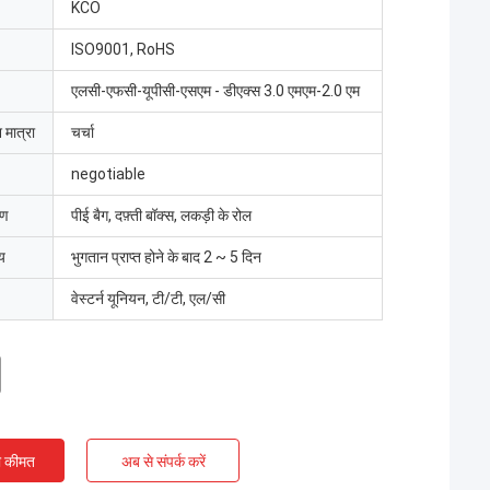
KCO
ISO9001, RoHS
एलसी-एफसी-यूपीसी-एसएम - डीएक्स 3.0 एमएम-2.0 एम
 मात्रा
चर्चा
negotiable
रण
पीई बैग, दफ़्ती बॉक्स, लकड़ी के रोल
य
भुगतान प्राप्त होने के बाद 2 ~ 5 दिन
वेस्टर्न यूनियन, टी/टी, एल/सी
ी कीमत
अब से संपर्क करें