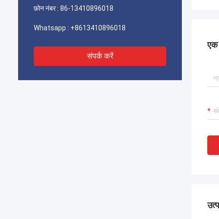
फ़ोन नंबर :
86-13410896018
Whatsapp :
+8613410896018
एक स
संपर्क करें
उत्