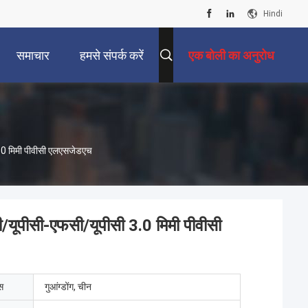
Hindi
समाचार
हमसे संपर्क करें
एक बोली का अनुरोध
3.0 मिमी पीवीसी एलएसजेडएच
ी/यूपीसी-एफसी/यूपीसी 3.0 मिमी पीवीसी
ेस
गुआंग्डोंग, चीन