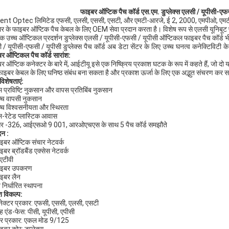
फाइबर ऑप्टिक पैच कॉर्ड एस.एम. डुप्लेक्स एलसी / यूपीसी-ए
nt Optec लिमिटेड एफसी, एलसी, एससी, एसटी, और एमटी-आरजे, ई 2, 2000, एमपीओ, एमटीपी
ार के फाइबर ऑप्टिक पैच केबल के लिए OEM सेवा प्रदान करता है। विशेष रूप से एलसी यूनिबूट प
क उच्च ऑप्टिकल प्रदर्शन डुप्लेक्स एलसी / यूपीसी-एफसी / यूपीसी ऑप्टिकल फाइबर पैच कॉर्ड भी
 / यूपीसी-एफसी / यूपीसी
डुप्लेक्स पैच कॉर्ड अब डेटा सेंटर के लिए उच्च घनत्व कनेक्टिविटी 
र ऑप्टिकल पैच कॉर्ड सारांश:
र ऑप्टिक कनेक्टर के बारे में, आईटीयू इसे एक निष्क्रिय प्रकाश घटक के रूप में कहते हैं, जो द
ाइबर केबल के लिए घनिष्ठ संबंध बना सकता है और प्रकाश ऊर्जा के लिए एक अद्भुत संचरण कर 
विशेषताएं:
 प्रविष्टि नुकसान और वापस प्रतिबिंब नुकसान
्च वापसी नुकसान
्च विश्वसनीयता और स्थिरता
-रेटेड प्लास्टिक आवास
र -326, आईएसओ 9 001, आरओएचएस के साथ 5 पैच कॉर्ड समझौते
दन
:
इबर ऑप्टिक संचार नेटवर्क
इबर ब्रॉडबैंड एक्सेस नेटवर्क
एटीवी
ाइबर उपकरण
इबर लैन
्व निर्धारित स्थापना
 विकल्प:
ेक्टर प्रकार: एफसी, एससी, एलसी, एसटी
ह एंड-फेस: पीसी, यूपीसी, एपीसी
र प्रकार: एकल मोड 9/125