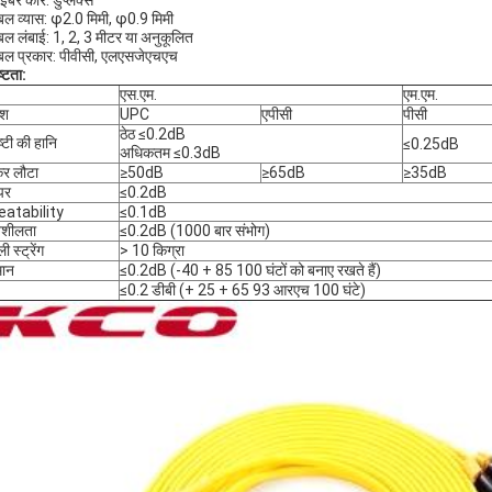
इबर कोर: डुप्लेक्स
बल व्यास: φ2.0 मिमी, φ0.9 मिमी
बल लंबाई: 1, 2, 3 मीटर या अनुकूलित
बल प्रकार: पीवीसी, एलएसजेएचएच
्टता:
एस.एम.
एम.एम.
िश
UPC
एपीसी
पीसी
ठेठ ≤0.2dB
ष्टी की हानि
≤0.25dB
अधिकतम ≤0.3dB
कर लौटा
≥50dB
≥65dB
≥35dB
पर
≤0.2dB
eatability
≤0.1dB
शीलता
≤0.2dB (1000 बार संभोग)
ी स्ट्रेंग
> 10 किग्रा
मान
≤0.2dB (-40 + 85 100 घंटों को बनाए रखते हैं)
≤0.2 डीबी (+ 25 + 65 93 आरएच 100 घंटे)