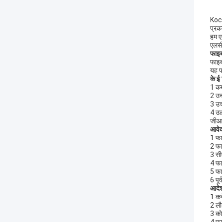
Koce
प्रक
हम ए
एलसी
फाइब
फाइब
यह फ
के
ई 
1 कम
2 उच
3 उच
4 उल
जीआ
आवे
1 फा
2 फा
3 सी
4 फ
5 फा
6 पूर
आदेश
1 कन
2 लौ
3 को