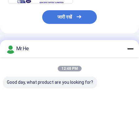
जारी रखें
अनुशंसित उत्पाद
Mr.He
12:48 PM
Good day, what product are you looking for?
केसीओ-पी 100 ए ऑप्टिकल
55 डीबी रिटर्न लॉस फाइबर
एफटीटीएच 24 पोर्ट
डिस्ट्रीब्यूशन बॉक्स स्प्लिटर
ऑप्टिक टर्मिनल बॉक्स /
ऑप्टिक टर्मिनल बॉक्
क्लोजर जंक्शन संयुक्त बॉक्स
नेटवर्क टर्मिनेशन बॉक्स एबीएस
केसीओ-एफडीबी -2
और पीसी सामग्री
आउटडोर जल प्रूफ
पीसी सामग्री
सबसे अच्छी कीमत
सबसे अच्छी कीमत
सबसे अच्छी 