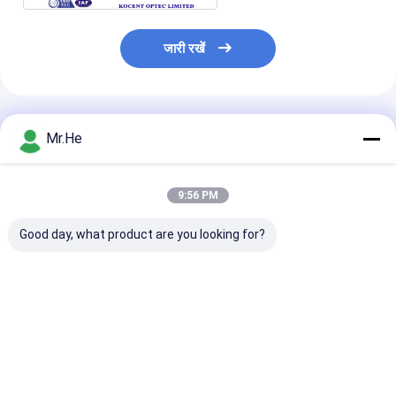
जारी रखें
अनुशंसित उत्पाद
Mr.He
9:56 PM
Good day, what product are you looking for?
केसीओ-पी 100 ए ऑप्टिकल
55 डीबी रिटर्न लॉस फाइबर
एफटीटीएच 24 पोर्ट
डिस्ट्रीब्यूशन बॉक्स स्प्लिटर
ऑप्टिक टर्मिनल बॉक्स /
ऑप्टिक टर्मिनल बॉक्
क्लोजर जंक्शन संयुक्त बॉक्स
नेटवर्क टर्मिनेशन बॉक्स एबीएस
केसीओ-एफडीबी -2
और पीसी सामग्री
आउटडोर जल प्रूफ
पीसी सामग्री
सबसे अच्छी कीमत
सबसे अच्छी कीमत
सबसे अच्छी 