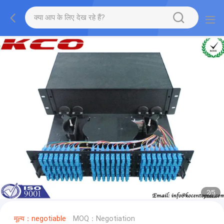
2
/
5
मूल्य：negotiable
MOQ：Negotiation