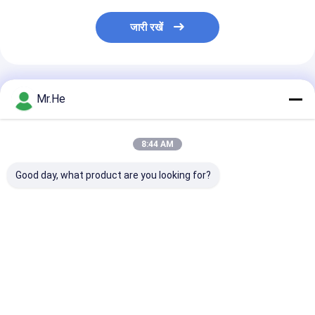
जारी रखें
अनुशंसित उत्पाद
Mr.He
8:44 AM
Good day, what product are you looking for?
केसीओ-पी 100 ए ऑप्टिकल
55 डीबी रिटर्न लॉस फाइबर
एफटीटीएच 24 पोर्ट
डिस्ट्रीब्यूशन बॉक्स स्प्लिटर
ऑप्टिक टर्मिनल बॉक्स /
ऑप्टिक टर्मिनल बॉक्
क्लोजर जंक्शन संयुक्त बॉक्स
नेटवर्क टर्मिनेशन बॉक्स एबीएस
केसीओ-एफडीबी -2
और पीसी सामग्री
आउटडोर जल प्रूफ
पीसी सामग्री
सबसे अच्छी कीमत
सबसे अच्छी कीमत
सबसे अच्छी 