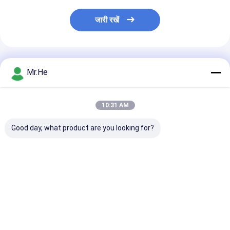
जारी रखें
अनुशंसित उत्पाद
Mr.He
10:31 AM
Good day, what product are you looking for?
केसीओ-पी 100 ए ऑप्टिकल
55 डीबी रिटर्न लॉस फाइबर
एफटीटीएच 24 पोर्ट
डिस्ट्रीब्यूशन बॉक्स स्प्लिटर
ऑप्टिक टर्मिनल बॉक्स /
ऑप्टिक टर्मिनल बॉक्
क्लोजर जंक्शन संयुक्त बॉक्स
नेटवर्क टर्मिनेशन बॉक्स एबीएस
केसीओ-एफडीबी -2
और पीसी सामग्री
आउटडोर जल प्रूफ
पीसी सामग्री
सबसे अच्छी कीमत
सबसे अच्छी कीमत
सबसे अच्छी 