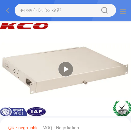
1
/
3
मूल्य：negotiable
MOQ：Negotiation