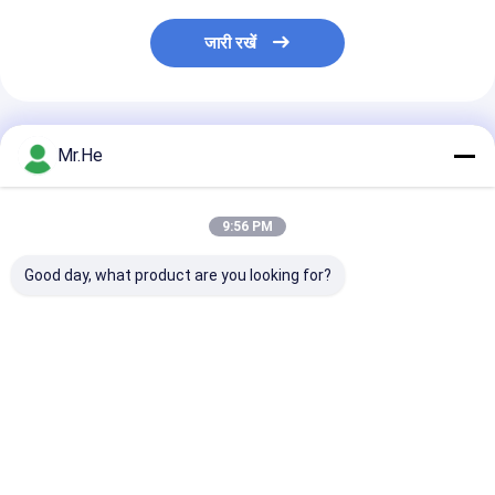
जारी रखें
अनुशंसित उत्पाद
Mr.He
9:56 PM
Good day, what product are you looking for?
केसीओ-पी 100 ए ऑप्टिकल
55 डीबी रिटर्न लॉस फाइबर
एफटीटीएच 24 पोर्ट
डिस्ट्रीब्यूशन बॉक्स स्प्लिटर
ऑप्टिक टर्मिनल बॉक्स /
ऑप्टिक टर्मिनल बॉक्
क्लोजर जंक्शन संयुक्त बॉक्स
नेटवर्क टर्मिनेशन बॉक्स एबीएस
केसीओ-एफडीबी -2
और पीसी सामग्री
आउटडोर जल प्रूफ
पीसी सामग्री
सबसे अच्छी कीमत
सबसे अच्छी कीमत
सबसे अच्छी 