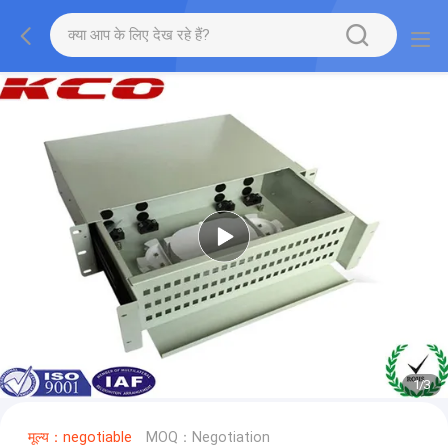
1
/
3
मूल्य：negotiable
MOQ：Negotiation