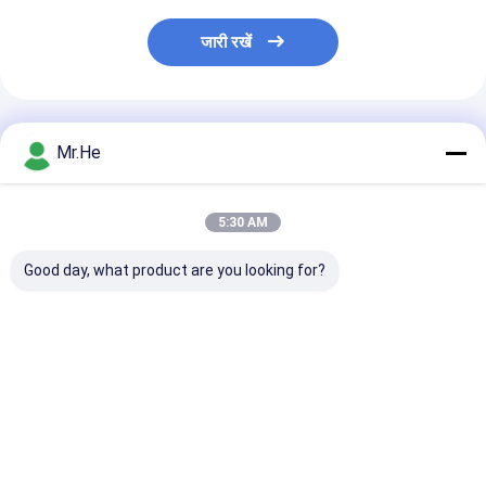
जारी रखें
अनुशंसित उत्पाद
Mr.He
5:30 AM
Good day, what product are you looking for?
केसीओ-पी 100 ए ऑप्टिकल
55 डीबी रिटर्न लॉस फाइबर
एफटीटीएच 24 पोर्ट
डिस्ट्रीब्यूशन बॉक्स स्प्लिटर
ऑप्टिक टर्मिनल बॉक्स /
ऑप्टिक टर्मिनल बॉक्
क्लोजर जंक्शन संयुक्त बॉक्स
नेटवर्क टर्मिनेशन बॉक्स एबीएस
केसीओ-एफडीबी -2
और पीसी सामग्री
आउटडोर जल प्रूफ
पीसी सामग्री
सबसे अच्छी कीमत
सबसे अच्छी कीमत
सबसे अच्छी 