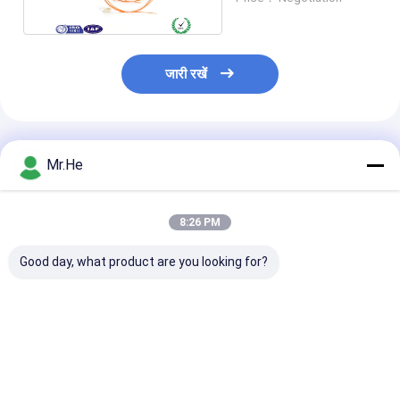
जारी रखें
अनुशंसित उत्पाद
Mr.He
8:26 PM
Good day, what product are you looking for?
एफटीटीए जल प्रूफ नोकिया
नोकिया एनएसएन बूट बख्तरबंद
आउटडोर फाइबर पैच 
एनएसएन मल्टीमोड डुप्लेक्स
फाइबर ऑप्टिक पिगटेल
एरिक्सन आरआरयू बख
फाइबर ऑप्टिक केबल
केबल्स एससी एलसी एमपीओ ई
फाइबर ऑप्टिक पैच 
50/125 62.5 / 125
2000 डुप्लेक्स ओएम 3
सीपीआरआई
ओएम 4 ओएम 5
सबसे अच्छी कीमत
सबसे अच्छी कीमत
सबसे अच्छी 