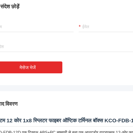
ंदेश छोड़ें
मेसेज भेजें
पाद विवरण
टम 12 कोर 1x8 स्प्लिटर फाइबर ऑप्टिक टर्मिनल बॉक्स KCO-FDB
-FDB-12D एक टिकाऊ ABS+PC सामग्री से बना एक आउटडोर वाटरप्रूफ 12-कोर फाइबर ऑ