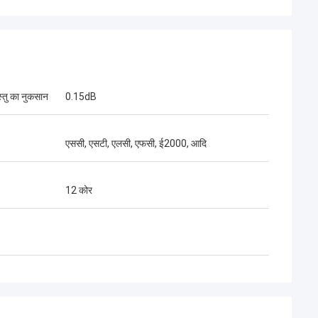
स्तु का नुकसान
0.15dB
एससी, एसटी, एलसी, एफसी, ई2000, आदि
थाई
र्घकालिक भागीदार है। 10
12 कोर
 में, हम एक साथ कई
े तेज कनेक्टर और
ता सबसे अच्छी है।उनके
हे हैं.