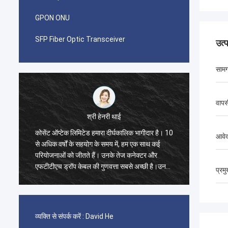
GPON ONU
SFP Fiber Optic Transceiver
उत्
सामग
वापस
श्री पाब्लो
0
मुझे आश्चर्य हुआ जब मैंने 2014 में Kocent Optec
कोसेंट ऑ
आवे
Limited के साथ पहला ऑर्डर किया। GYXTW केबल
भागीदारों
का एक कंटेनर 40GP और फास्ट कनेक्टर, पैच कॉर्ड और
40' का ऑ
े
एडॉप्टर के लिए एक कंटेनर 20GP।
बॉक्स,स्
प्रम
गुणवत्ता
परियोजना
व्यक्ति से संपर्क करें :
David He