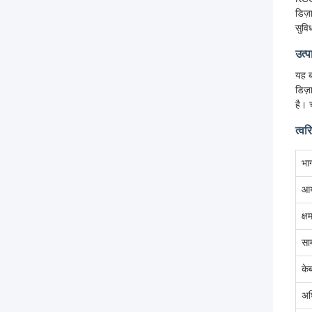
डिज़
सुवि
उत्
यह ब
डिज़
है। 
त्वर
भाग
आय
क्ष
साम
के
अध