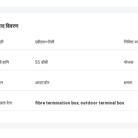
पाद विवरण
्री
एबीएस+पीसी
निविष्ट व
ी हानि
55 डीबी
योजक
श्री थंग Nguyen
श्री हेनरी 
प्टेक लिमिटेड हमारी कंपनी के दीर्घकालिक
कोसेंट ऑप्टेक लिमिटेड हमारा दी
दन
आउटडोर
क्षमता
 में से एक है। हम उनसे हर महीने 2 से 3 कंटेनर
से अधिक वर्षों के सहयोग के समय
र्डर करते हैं। मैं उनके बाहरी केबल, वितरण
परियोजनाओं को जीतते हैं। उनक
प्लिट संलग्नक और फाइबर ऑप्टिक सामान की
एफटीटीएच ड्रॉप केबल की गुणवत्
ुखता देना
fibre termination box
,
outdoor terminal box
 बहुत अच्छी हैउनके समर्थन से हम कई दूरसंचार
उत्पाद अब मेरे देश भर में कवर कर र
एं जीतते हैं।