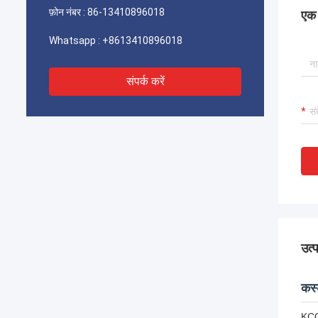
फ़ोन नंबर :
86-13410896018
एक स
Whatsapp :
+8613410896018
संपर्क करें
उत्
कस्
KCO