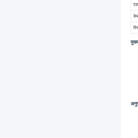
एड
केब
स्प
मुख्
अनु