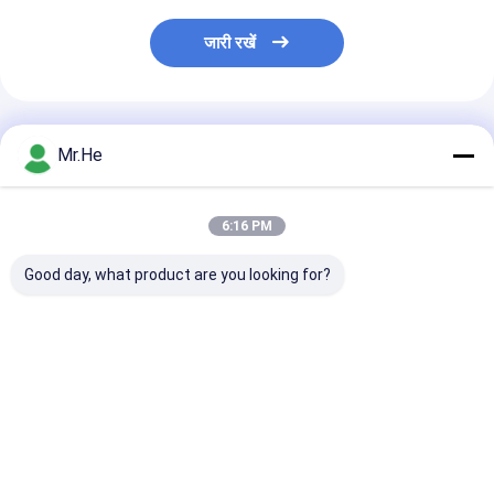
जारी रखें
अनुशंसित उत्पाद
Mr.He
6:16 PM
Good day, what product are you looking for?
केसीओ-पी 100 ए ऑप्टिकल
55 डीबी रिटर्न लॉस फाइबर
एफटीटीएच 24 पोर्ट
डिस्ट्रीब्यूशन बॉक्स स्प्लिटर
ऑप्टिक टर्मिनल बॉक्स /
ऑप्टिक टर्मिनल बॉक्
क्लोजर जंक्शन संयुक्त बॉक्स
नेटवर्क टर्मिनेशन बॉक्स एबीएस
केसीओ-एफडीबी -2
और पीसी सामग्री
आउटडोर जल प्रूफ
पीसी सामग्री
सबसे अच्छी कीमत
सबसे अच्छी कीमत
सबसे अच्छी 