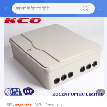
3
/
4
मूल्य：negotiable
MOQ：Negotiation