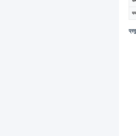
के
पर
प्र