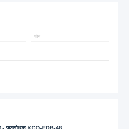
क्स - जलरोधक KCO-FDB-48