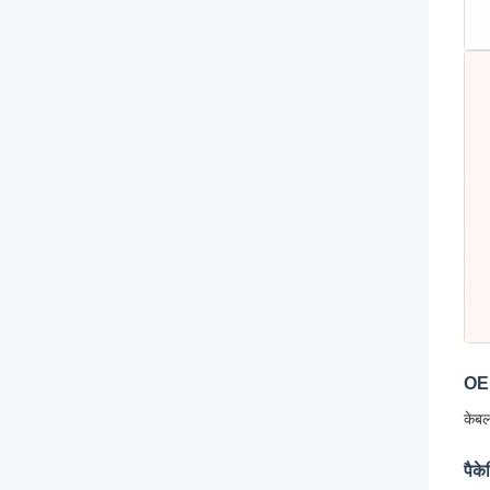
OEM
केबल
पैके