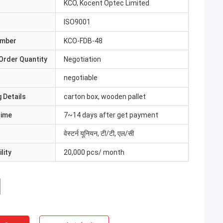
KCO, Kocent Optec Limited
ISO9001
umber
KCO-FDB-48
Order Quantity
Negotiation
negotiable
 Details
carton box, wooden pallet
Time
7~14 days after get payment
वेस्टर्न यूनियन, टी/टी, एल/सी
lity
20,000 pcs/ month