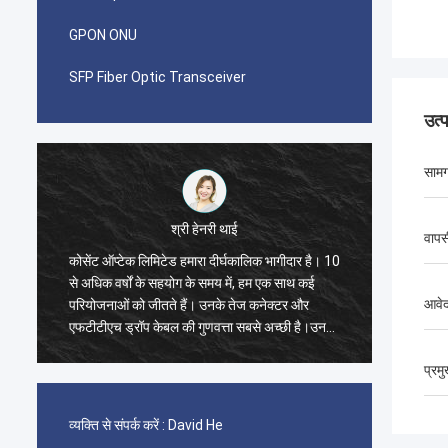
GPON ONU
SFP Fiber Optic Transceiver
उत्
सामग
श्री हेनरी थाई
श्री पाब्लो
वापस
टेड हमारा दीर्घकालिक भागीदार है। 10
मुझे आश्चर्य हुआ जब मैंने 2014 में Koc
सहयोग के समय में, हम एक साथ कई
Limited के साथ पहला ऑर्डर किया। G
आवे
ते हैं। उनके तेज कनेक्टर और
का एक कंटेनर 40GP और फास्ट कनेक्टर, प
बल की गुणवत्ता सबसे अच्छी है।उनके
एडॉप्टर के लिए एक कंटेनर 20GP।
र में कवर कर रहे हैं.
प्रम
व्यक्ति से संपर्क करें :
David He