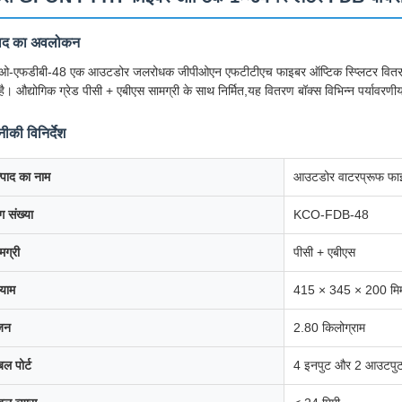
पाद का अवलोकन
ओ-एफडीबी-48 एक आउटडोर जलरोधक जीपीओएन एफटीटीएच फाइबर ऑप्टिक स्प्लिटर वितरण बॉक
है। औद्योगिक ग्रेड पीसी + एबीएस सामग्री के साथ निर्मित,यह वितरण बॉक्स विभिन्न पर्यावरणीय प
ीकी विनिर्देश
्पाद का नाम
आउटडोर वाटरप्रूफ फाइब
ग संख्या
KCO-FDB-48
मग्री
पीसी + एबीएस
याम
415 × 345 × 200 मि
जन
2.80 किलोग्राम
बल पोर्ट
4 इनपुट और 2 आउटपुट 