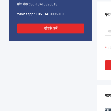
फ़ोन नंबर :
86-13410896018
एक स
Whatsapp :
+8613410896018
संपर्क करें
उत्
बा