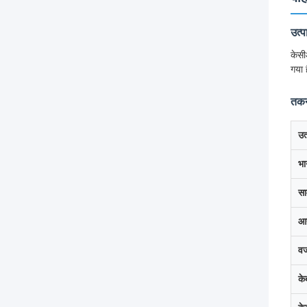
उत्
केसी
गया 
तकन
उत
भा
सा
आ
व
के