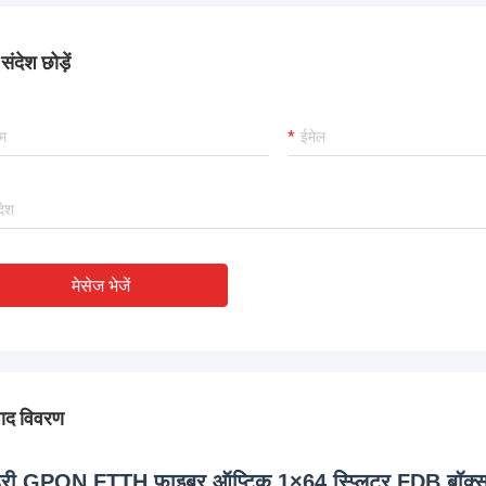
ंदेश छोड़ें
मेसेज भेजें
पाद विवरण
हरी GPON FTTH फाइबर ऑप्टिक 1×64 स्प्लिटर FDB बॉ