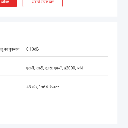
ी कीमत
अब से संपर्क करें
स्तु का नुकसान
0.10dB
श्री हेनरी थाई
एससी, एसटी, एलसी, एफसी, ई2000, आदि
कोसेंट ऑप्टेक लिमिटेड हमारा दीर्घकालिक भागीदार है। 10
से अधिक वर्षों के सहयोग के समय में, हम एक साथ कई
48 कोर, 1x64 स्प्लिटर
परियोजनाओं को जीतते हैं। उनके तेज कनेक्टर और
एफटीटीएच ड्रॉप केबल की गुणवत्ता सबसे अच्छी है।उनके
उत्पाद अब मेरे देश भर में कवर कर रहे हैं.