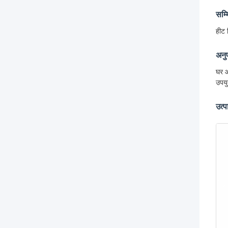
सम्
हीट 
अनुप
घर औ
उपयु
उत्प