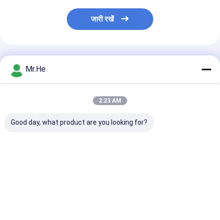
जारी रखें
अनुशंसित उत्पाद
Mr.He
2:23 AM
Good day, what product are you looking for?
एफटीटीए जल प्रूफ नोकिया
नोकिया एनएसएन बूट बख्तरबंद
आउटडोर फाइबर पैच 
एनएसएन मल्टीमोड डुप्लेक्स
फाइबर ऑप्टिक पिगटेल
एरिक्सन आरआरयू बख
फाइबर ऑप्टिक केबल
केबल्स एससी एलसी एमपीओ ई
फाइबर ऑप्टिक पैच 
50/125 62.5 / 125
2000 डुप्लेक्स ओएम 3
सीपीआरआई
ओएम 4 ओएम 5
सबसे अच्छी कीमत
सबसे अच्छी कीमत
सबसे अच्छी 