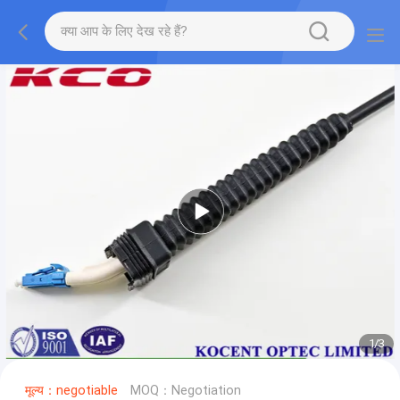
1
/
3
मूल्य：negotiable
MOQ：Negotiation