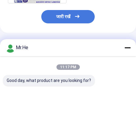
जारी रखें
अनुशंसित उत्पाद
Mr.He
11:17 PM
Good day, what product are you looking for?
एफटीटीए जल प्रूफ नोकिया
नोकिया एनएसएन बूट बख्तरबंद
आउटडोर फाइबर पैच 
एनएसएन मल्टीमोड डुप्लेक्स
फाइबर ऑप्टिक पिगटेल
एरिक्सन आरआरयू बख
फाइबर ऑप्टिक केबल
केबल्स एससी एलसी एमपीओ ई
फाइबर ऑप्टिक पैच 
50/125 62.5 / 125
2000 डुप्लेक्स ओएम 3
सीपीआरआई
ओएम 4 ओएम 5
सबसे अच्छी कीमत
सबसे अच्छी कीमत
सबसे अच्छी 