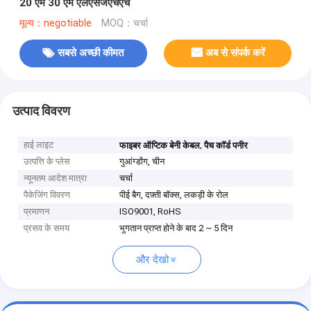
20 एम 30 एम एलएसजेएचएच
मूल्य：negotiable
MOQ：चर्चा
सबसे अच्छी कीमत
अब से संपर्क करें
उत्पाद विवरण
हाई लाइट
,
फाइबर ऑप्टिक बेनी केबल
पैच कॉर्ड पनीर
उत्पत्ति के प्लेस
गुआंग्डोंग, चीन
न्यूनतम आदेश मात्रा
चर्चा
पैकेजिंग विवरण
पीई बैग, दफ़्ती बॉक्स, लकड़ी के रोल
प्रमाणन
ISO9001, RoHS
प्रसव के समय
भुगतान प्राप्त होने के बाद 2 ~ 5 दिन
और देखो