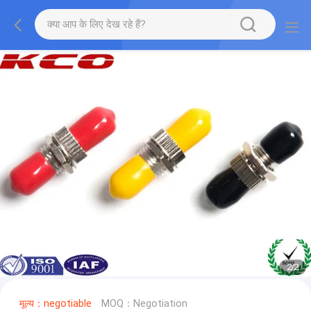
1
/
2
मूल्य：negotiable
MOQ：Negotiation