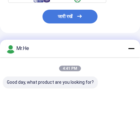
जारी रखें
अनुशंसित उत्पाद
Mr.He
4:41 PM
Good day, what product are you looking for?
कोई निकला हुआ किनारा
SC UPC सिम्प्लेक्स ऑटो
स्वचालित शटर कैप 
एडाप्टर फाइबर ऑप्टिक पीसी
शट फाइबर ऑप्टिक नेटवर्क
ऑप्टिक एडाप्टर डुप्ल
सामग्री द्वैध सिंप्लेक्स 4 तरीके
एडाप्टर कोई निकला हुआ
एलसी/एपीसी हरा बिना
क्वाड 55dB रिटर्न लॉस
किनारा प्लास्टिक सामग्री
कपलर के
सबसे अच्छी कीमत
सबसे अच्छी कीमत
सबसे अच्छी 