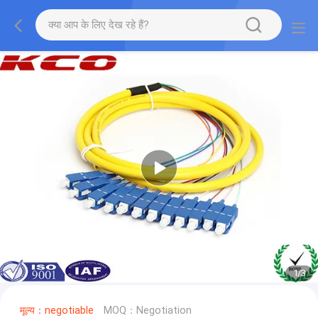
1
/
3
मूल्य：negotiable
MOQ：Negotiation