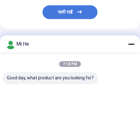
जारी रखें
अनुशंसित उत्पाद
Mr.He
7:18 PM
Good day, what product are you looking for?
एफटीटीए जल प्रूफ नोकिया
नोकिया एनएसएन बूट बख्तरबंद
आउटडोर फाइबर पैच 
एनएसएन मल्टीमोड डुप्लेक्स
फाइबर ऑप्टिक पिगटेल
एरिक्सन आरआरयू बख
फाइबर ऑप्टिक केबल
केबल्स एससी एलसी एमपीओ ई
फाइबर ऑप्टिक पैच 
50/125 62.5 / 125
2000 डुप्लेक्स ओएम 3
सीपीआरआई
ओएम 4 ओएम 5
सबसे अच्छी कीमत
सबसे अच्छी कीमत
सबसे अच्छी 